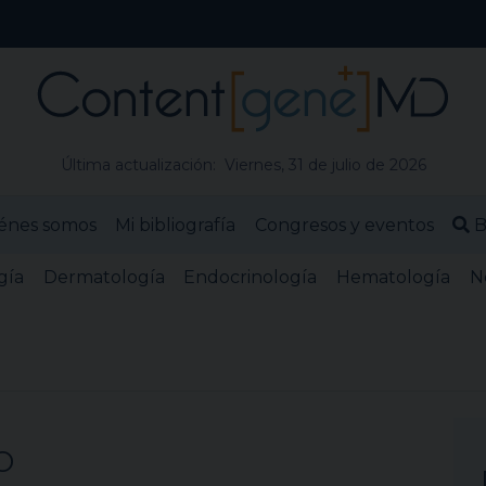
Última actualización: Viernes, 31 de julio de 2026
énes somos
Mi bibliografía
Congresos y eventos
B
gía
Dermatología
Endocrinología
Hematología
N
o