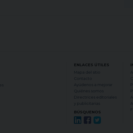
ENLACES ÚTILES
I
Mapa del sitio
A
Contacto
C
Ayúdenos a mejorar
P
es
Quiénes somos
P
Directrices editoriales
A
y publicitarias
A
F
BÚSQUENOS