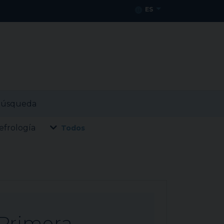
ES
úsqueda
efrología
Todos
Primera