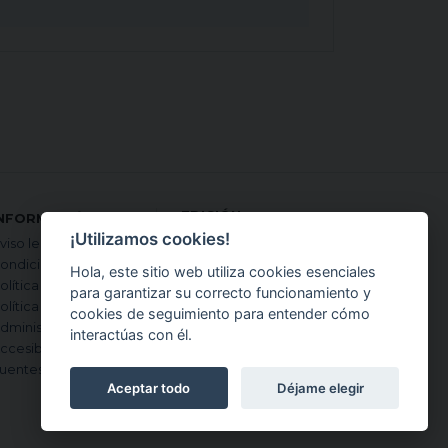
EDICIÓN
NFORMACIÓN LEGAL
INTERNACIONAL DE
¡Utilizamos cookies!
viso legal
CONTENTGENEMD:
ondiciones de uso
en inglés
Hola, este sitio web utiliza cookies esenciales
olítica de privacidad
en japonés
para garantizar su correcto funcionamiento y
olítica de cookies
en español
cookies de seguimiento para entender cómo
dministrar Cookies
en francés
interactúas con él.
ccesibilidad
en alemán
uentes y criterios
Aceptar todo
Déjame elegir