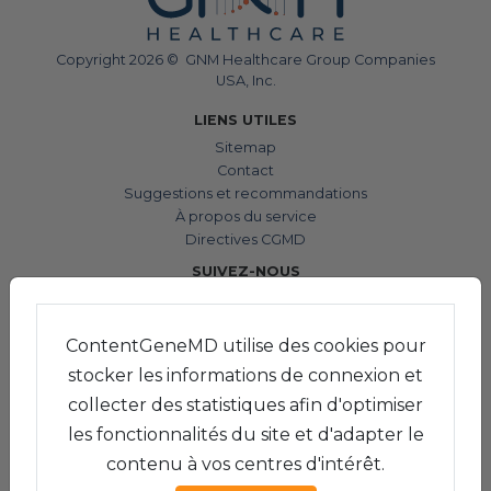
Copyright 2026 © GNM Healthcare Group Companies
USA, Inc.
LIENS UTILES
Sitemap
Contact
Suggestions et recommandations
À propos du service
Directives CGMD
SUIVEZ-NOUS
ContentGeneMD utilise des cookies pour
CHARTE
stocker les informations de connexion et
Mentions légales
collecter des statistiques afin d'optimiser
Conditions d'utilisation
Politique de confidentialité
les fonctionnalités du site et d'adapter le
Politique de cookies
contenu à vos centres d'intérêt.
Gérer les cookies