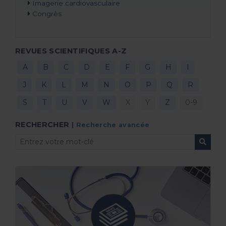
Imagerie cardiovasculaire
Congrès
REVUES SCIENTIFIQUES A-Z
A
B
C
D
E
F
G
H
I
J
K
L
M
N
O
P
Q
R
S
T
U
V
W
X
Y
Z
0-9
RECHERCHER
|
Recherche avancée
LA NEWSLETTER DÉDIÉE
DU LUNDI 27 JUILLET 2026
La dernière actualité scientifique en