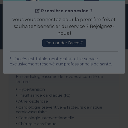
Première connexion ?
Vous vous connectez pour la première fois et
TOP ARTICLES EN CARDIOLOGIE
souhaitez bénéficier du service ? Rejoignez-
Les articles les plus lus du mois
nous !
Demander l'accès*
* L'accès est totalement gratuit et le service
exclusivement réservé aux professionnels de santé.
PLUS DE PUBLICATIONS
En
cardiologie
issues de revues à comité de
lecture
Hypertension
Insuffisance cardiaque (IC)
Athérosclérose
Cardiologie préventive & facteurs de risque
cardiovasculaire
Cardiologie interventionnelle
Chirurgie cardiaque