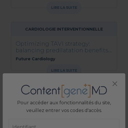
LIRE LA SUITE
CARDIOLOGIE INTERVENTIONNELLE
Optimizing TAVI strategy:
balancing predilatation benefits...
Future Cardiology
LIRE LA SUITE
CHIRURGIE CARDIAQUE
Pour accéder aux fonctionnalités du site,
Surgical site infections after
veuillez entrer vos codes d'accès.
vascular surgery –...
Expert Review of Anti-infective Therapy
Identifiant