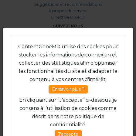
Suggestions et recommandations
À propos du service
Directives CGMD
SUIVEZ-NOUS
ContentGeneMD utilise des cookies pour
CHARTE
stocker les informations de connexion et
Mentions légales
collecter des statistiques afin d'optimiser
Conditions d'utilisation
Politique de confidentialité
les fonctionnalités du site et d'adapter le
Politique de cookies
contenu à vos centres d'intérêt.
Gérer les cookies
Sources et critères
En savoir plus ?
ÉDITION INTERNATIONALE CONTENTGENEMD
En cliquant sur "J'accepte" ci-dessous, je
en anglais
consens à l'utilisation de cookies comme
en japonais
décrit dans notre politique de
en espagnol
confidentialité.
en français
en allemand
J'accepte