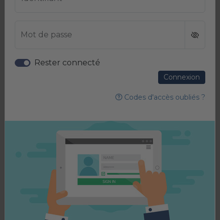
LIRE LA SUITE
Mot de passe
IMAGERIE CARDIOVASCULAIRE
Rester connecté
Chronic draining xiphisternal
Connexion
fistula associated with fractured...
Codes d'accès oubliés ?
The Egyptian Heart Journal. Volume 78(1).
LIRE LA SUITE
Plus de contenu en
cardiologie
Contribuez à l'amélioration du
service !
Suggérez-nous
une spécialité
additionnelle.