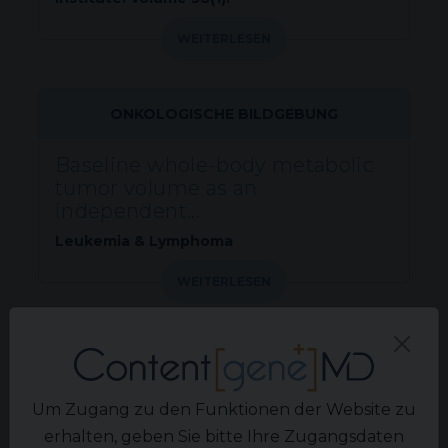
WEITERLESEN
ONKOLOGISCHE BILDGEBUNG
Baseline whole-body metabolic
tumor volume as an
independent...
Leukemia & Lymphoma
WEITERLESEN
KONGRESSE
KCA Consensus Statement: RCC
Um Zugang zu den Funktionen der Website zu
digital pathology and molecular...
erhalten, geben Sie bitte Ihre Zugangsdaten