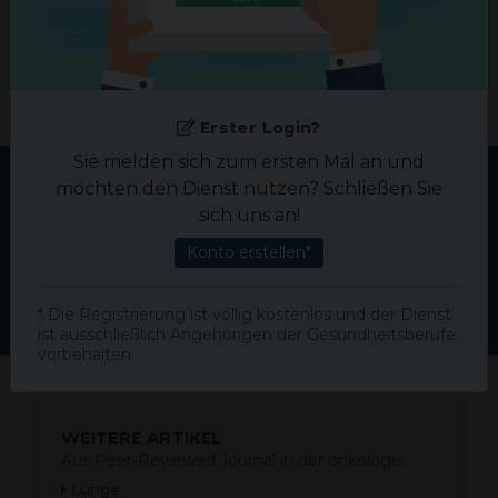
Bitte helfen Sie uns dabei, uns zu
verbessern!
Schlagen Sie uns
Ihr
benötigtes Fachgebiet vor.
Erster Login?
Sie melden sich zum ersten Mal an und
möchten den Dienst nutzen? Schließen Sie
TOP-ARTIKEL IN DER
sich uns an!
ONKOLOGIE
Konto erstellen*
Meistgelesene Artikel des Monats
* Die Registrierung ist völlig kostenlos und der Dienst
ist ausschließlich Angehörigen der Gesundheitsberufe
vorbehalten.
WEITERE ARTIKEL
Aus Peer-Reviewed Journal in der
onkologie
Lunge