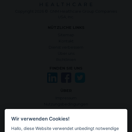
Copyright 2026 © GNM Healthcare Group Companies
USA, Inc.
NÜTZLICHE LINKS
Sitemap
Kontakt
Dienst verbessern
Über uns
Richtlinien
FINDEN SIE UNS
ÜBER
Impressum
Nutzungsbedingungen
Datenschutzrichtlinie
Cookie-Richtlinie
Wir verwenden Cookies!
Cookies verwalten
Hallo, diese Website verwendet unbedingt notwendige
Quellen und Informationskriterien