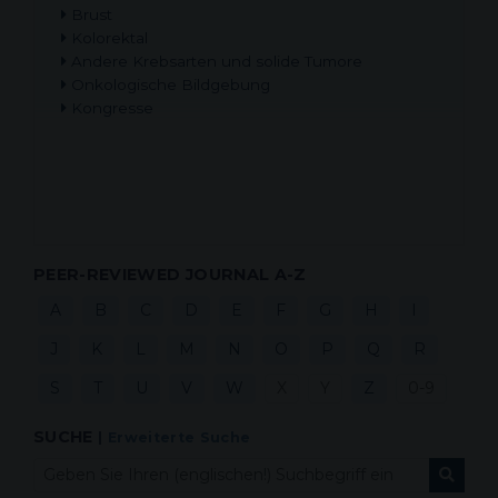
Brust
Kolorektal
Andere Krebsarten und solide Tumore
Onkologische Bildgebung
Kongresse
PEER-REVIEWED JOURNAL A-Z
A
B
C
D
E
F
G
H
I
J
K
L
M
N
O
P
Q
R
S
T
U
V
W
X
Y
Z
0-9
SUCHE
|
Erweiterte Suche