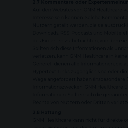
2.7 Kommentare oder Expertenmeinu
Auf den Websites von GNM Healthcare kö
Interesse sein können. Solche Kommenta
Nutzern geteilt werden, die sie ausdrüc
Downloads, RSS, Podcasts und Mobiltelef
des Experten zu betrachten, von dem sie 
Sollten sich diese Informationen als unri
verletzen, kann GNM Healthcare in kein
Generell dienen alle Informationen, di
Hypertext-Links zugänglich sind oder di
Wege angefordert haben (insbesondere E-
Informationszwecken. GNM Healthcare übe
Informationen. Sollten sich die genannte
Rechte von Nutzern oder Dritten verlet
2.8 Haftung
GNM Healthcare kann nicht für direkte 
seiner Websites und der Nutzung der dar