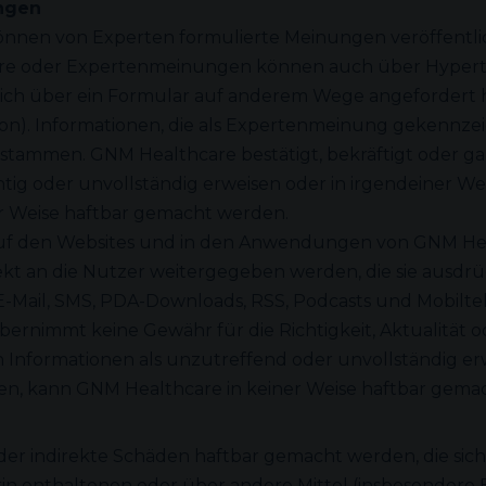
ngen
nnen von Experten formulierte Meinungen veröffentlich
re oder Expertenmeinungen können auch über Hypertext
klich über ein Formular auf anderem Wege angefordert 
on). Informationen, die als Expertenmeinung gekennzei
stammen. GNM Healthcare bestätigt, bekräftigt oder gara
chtig oder unvollständig erweisen oder in irgendeiner W
er Weise haftbar gemacht werden.
e auf den Websites und in den Anwendungen von GNM He
rekt an die Nutzer weitergegeben werden, die sie ausdr
Mail, SMS, PDA-Downloads, RSS, Podcasts und Mobiltele
rnimmt keine Gewähr für die Richtigkeit, Aktualität o
n Informationen als unzutreffend oder unvollständig erw
zen, kann GNM Healthcare in keiner Weise haftbar gema
oder indirekte Schäden haftbar gemacht werden, die s
in enthaltenen oder über andere Mittel (insbesondere 