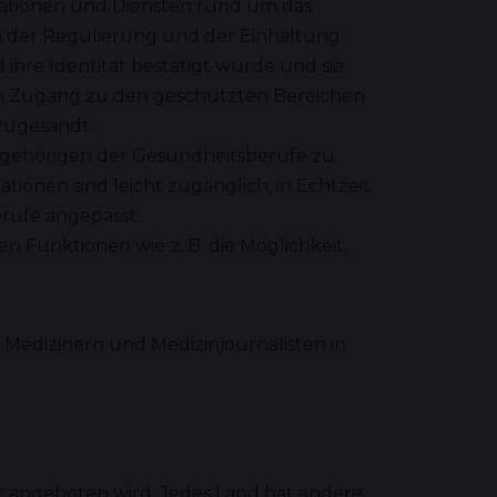
rmationen und Diensten rund um das
n der Regulierung und der Einhaltung
ihre Identität bestätigt wurde und sie
en Zugang zu den geschützten Bereichen
zugesandt.
Angehörigen der Gesundheitsberufe zu
tionen sind leicht zugänglich, in Echtzeit
rufe angepasst.
n Funktionen wie z. B. die Möglichkeit,
edizinern und Medizinjournalisten in
st angeboten wird. Jedes Land hat andere