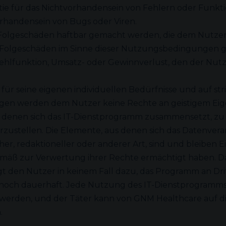
ie für das Nichtvorhandensein von Fehlern oder Funk
rhandensein von Bugs oder Viren.
 Folgeschäden haftbar gemacht werden, die dem Nutzer 
s Folgeschäden im Sinne dieser Nutzungsbedingungen g
IT-Fehlfunktion, Umsatz- oder Gewinnverlust, den der N
r seine eigenen individuellen Bedürfnisse und auf stri
gen werden dem Nutzer keine Rechte an geistigem Eig
s denen sich das IT-Dienstprogramm zusammensetzt, zu
rzustellen. Die Elemente, aus denen sich das Datenv
scher, redaktioneller oder anderer Art, sind und bleib
mäß zur Verwertung ihrer Rechte ermächtigt haben. D
 den Nutzer in keinem Fall dazu, das Programm an Dri
noch dauerhaft. Jede Nutzung des IT-Dienstprogramms 
erden, und der Täter kann von GNM Healthcare auf die
.