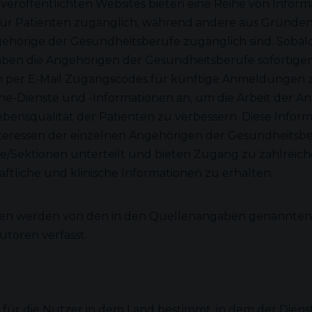
veröffentlichten Websites bieten eine Reihe von Info
 für Patienten zugänglich, während andere aus Gründe
ehörige der Gesundheitsberufe zugänglich sind. Sobald 
haben die Angehörigen der Gesundheitsberufe sofortig
n per E-Mail Zugangscodes für künftige Anmeldungen 
ne-Dienste und -Informationen an, um die Arbeit der 
ensqualität der Patienten zu verbessern. Diese Informa
nteressen der einzelnen Angehörigen der Gesundheitsbe
he/Sektionen unterteilt und bieten Zugang zu zahlreiche
tliche und klinische Informationen zu erhalten.
en werden von den in den Quellenangaben genannten M
utoren verfasst.
d für die Nutzer in dem Land bestimmt, in dem der Dien