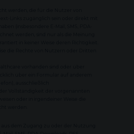
t werden, die für die Nutzer von
-Links zugänglich sein oder direkt mit
haben (insbesondere E-Mail, SMS, PDA-
chnet werden, sind nur als die Meinung
ntiert in keiner Weise deren Richtigkeit.
eise die Rechte von Nutzern oder Dritten
althcare vorhanden sind oder über
ücklich über ein Formular auf anderem
fon), ausschließlich
der Vollständigkeit der vorgenannten
eisen oder in irgendeiner Weise die
cht werden.
ich aus dem Zugang zu oder der Nutzung
E-Mail, SMS, PDA-Downloads, RSS,