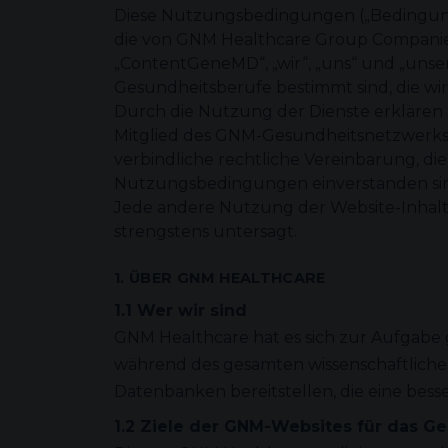
Diese Nutzungsbedingungen („Bedingung
die von GNM Healthcare Group Companie
„ContentGeneMD“, „wir“, „uns“ und „unse
Gesundheitsberufe bestimmt sind, die wi
Durch die Nutzung der Dienste erklären S
Mitglied des GNM-Gesundheitsnetzwerks s
verbindliche rechtliche Vereinbarung, die
Nutzungsbedingungen einverstanden sind,
Jede andere Nutzung der Website-Inhalte
strengstens untersagt.
1. ÜBER GNM HEALTHCARE
1.1 Wer wir sind
GNM Healthcare hat es sich zur Aufgabe g
während des gesamten wissenschaftlichen
Datenbanken bereitstellen, die eine bes
1.2 Ziele der GNM-Websites für das 