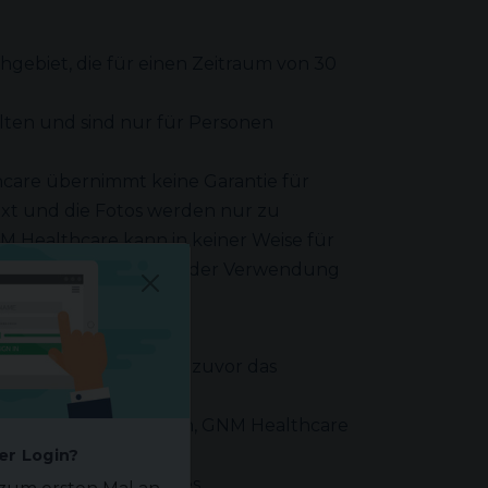
hgebiet, die für einen Zeitraum von 30
lten und sind nur für Personen
care übernimmt keine Garantie für
Text und die Fotos werden nur zu
M Healthcare kann in keiner Weise für
 aus der Konsultation oder Verwendung
 Seiten
rt - vorbehalten, die zuvor das
wort zu erhalten.
außerdem verpflichten, GNM Healthcare
er Login?
dem Nutzer während des