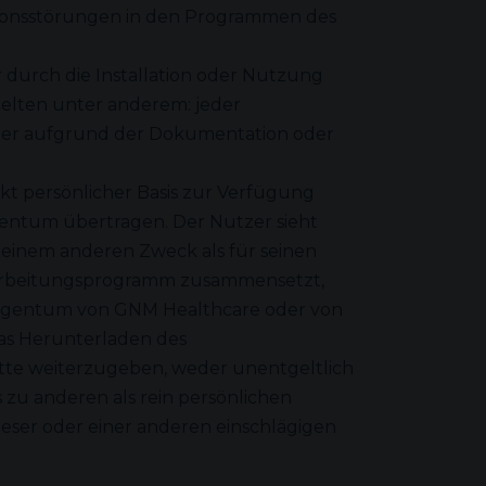
tionsstörungen in den Programmen des
durch die Installation oder Nutzung
elten unter anderem: jeder
utzer aufgrund der Dokumentation oder
kt persönlicher Basis zur Verfügung
entum übertragen. Der Nutzer sieht
 einem anderen Zweck als für seinen
erarbeitungsprogramm zusammensetzt,
en Eigentum von GNM Healthcare oder von
as Herunterladen des
tte weiterzugeben, weder unentgeltlich
zu anderen als rein persönlichen
ser oder einer anderen einschlägigen