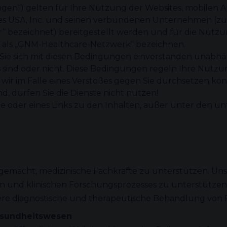
en“) gelten für Ihre Nutzung der Websites, mobilen
s USA, Inc. und seinen verbundenen Unternehmen (zu
r“ bezeichnet) bereitgestellt werden und für die Nutz
r als „GNM-Healthcare-Netzwerk“ bezeichnen.
ie sich mit diesen Bedingungen einverstanden unabhängi
ind oder nicht. Diese Bedingungen regeln Ihre Nutzun
 wir im Falle eines Verstoßes gegen Sie durchsetzen kön
 dürfen Sie die Dienste nicht nutzen!
 oder eines Links zu den Inhalten, außer unter den un
emacht, medizinische Fachkräfte zu unterstützen. Unser 
 und klinischen Forschungsprozesses zu unterstützen, 
sere diagnostische und therapeutische Behandlung von 
Gesundheitswesen